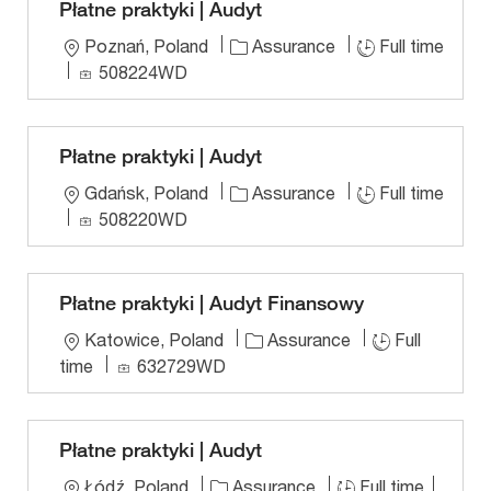
Płatne praktyki | Audyt
L
Poznań, Poland
Assurance
Full time
o
J
508224WD
c
o
a
b
t
I
Płatne praktyki | Audyt
i
D
L
Gdańsk, Poland
Assurance
Full time
o
o
J
508220WD
n
c
o
a
b
t
I
Płatne praktyki | Audyt Finansowy
i
D
L
Katowice, Poland
Assurance
Full
o
o
J
time
632729WD
n
c
o
a
b
t
I
Płatne praktyki | Audyt
i
D
L
J
Łódź, Poland
Assurance
Full time