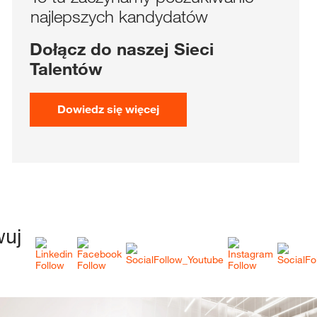
najlepszych kandydatów
Dołącz do naszej Sieci
Talentów
Dowiedz się więcej
wuj