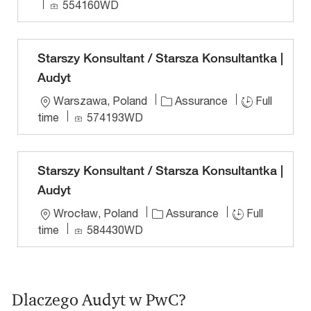
o
J
554160WD
n
c
o
a
b
t
I
Starszy Konsultant / Starsza Konsultantka |
i
D
Audyt
o
L
Warszawa, Poland
Assurance
Full
n
o
J
time
574193WD
c
o
a
b
t
I
Starszy Konsultant / Starsza Konsultantka |
i
D
Audyt
o
L
Wrocław, Poland
Assurance
Full
n
o
J
time
584430WD
c
o
a
b
t
I
i
D
Dlaczego Audyt w PwC?