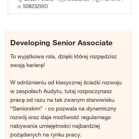
o
o
o
508232WD
n
c
b
a
I
t
D
i
Developing Senior Associate
o
n
To wyjątkowa rola, dzięki której rozpędzisz
swoją karierę!
W odróżnieniu od klasycznej ścieżki rozwoju
w zespołach Audytu, tutaj rozpoczynasz
pracę od razu na tak zwanym stanowisku
“Seniorskim” - co pozwala na dynamiczny
rozwój oraz daje możliwość regularnego
nabywania umiejętności najbardziej
pożądanych na rynku pracy.