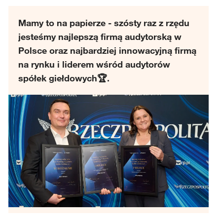
o
n
Mamy to na papierze - szósty raz z rzędu
jesteśmy najlepszą firmą audytorską w
Polsce oraz najbardziej innowacyjną firmą
na rynku i liderem wśród audytorów
spółek giełdowych🏆.