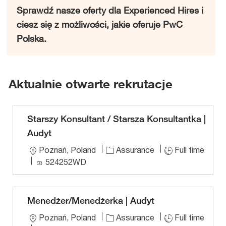
Sprawdź nasze oferty dla Experienced Hires i
ciesz się z możliwości, jakie oferuje PwC
Polska.
Aktualnie otwarte rekrutacje
Starszy Konsultant / Starsza Konsultantka |
Audyt
L
Poznań, Poland
Assurance
Full time
o
J
524252WD
c
o
a
b
t
I
Menedżer/Menedżerka | Audyt
i
D
L
Poznań, Poland
Assurance
Full time
o