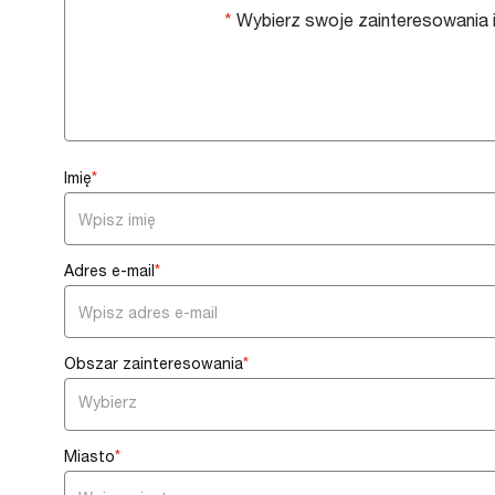
*
Wybierz swoje zainteresowania i
Imię
*
Adres e-mail
*
Obszar zainteresowania
*
You
can
Miasto
*
enter
multiple