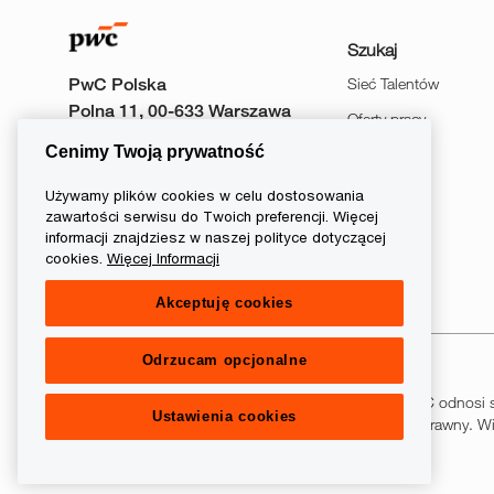
Szukaj
PwC Polska
Sieć Talentów
Polna 11, 00-633 Warszawa
Oferty pracy
Cenimy Twoją prywatność
Wydarzenia
Używamy plików cookies w celu dostosowania
zawartości serwisu do Twoich preferencji. Więcej
informacji znajdziesz w naszej polityce dotyczącej
follow
cookies.
Więcej Informacji
us
Akceptuję cookies
Separator
Odrzucam opcjonalne
© 2026 PwC. Wszelkie prawa zastrzeżone. Nazwa PwC odnosi s
Ustawienia cookies
sieci PwC, z których każda stanowi odrębny podmiot prawny. Wię
www.pwc.com/structure.