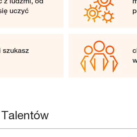
 z ludźmi, od
m
się uczyć
p
i szukasz
c
w
i Talentów