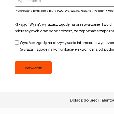
values
Preferowana lokalizacja biura PwC: Warszawa, Gdańsk, Poznań, Wrocł
Klikając 'Wyślij', wyrażasz zgodę na przetwarzanie Twoi
rekrutacyjnych oraz potwierdzasz, że zapoznałeś/zapozna
Wyrażam zgodę na otrzymywanie informacji o wydarzen
(wyrażam zgodę na komunikację elektroniczną od podmio
Potwierdź
Dołącz do Sieci Talent