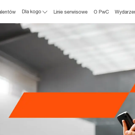
Skip to main content
Dla kogo
alentów
Linie serwisowe
O PwC
Wydarze