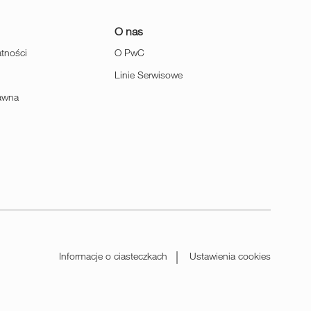
O nas
atności
O PwC
Linie Serwisowe
rawna
Informacje o ciasteczkach
Ustawienia cookies