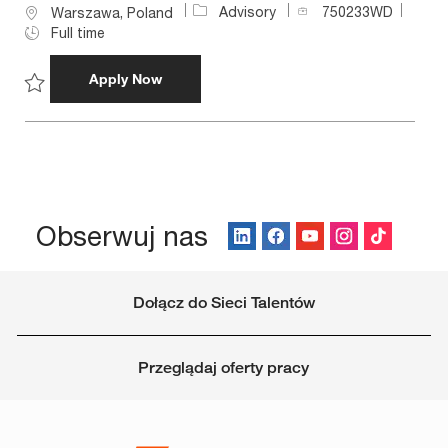
J
Advisory
750233WD
L
Warszawa, Poland
o
o
Full time
b
c
I
a
Menedżer/Menedżerka | Energy & Industry
Apply Now
d
t
i
Save Menedżer/Menedżerka | Energy & Industry 750233WD
o
n
Obserwuj nas
Dołącz do Sieci Talentów
Przeglądaj oferty pracy