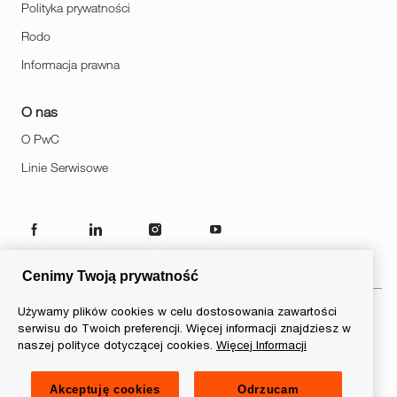
Polityka prywatności
Rodo
Informacja prawna
O nas
O PwC
Linie Serwisowe
follow
us
Cenimy Twoją prywatność
Separator
Używamy plików cookies w celu dostosowania zawartości
serwisu do Twoich preferencji. Więcej informacji znajdziesz w
© 2026 PwC. Wszelkie prawa
naszej polityce dotyczącej cookies.
Więcej Informacji
zastrzeżone. Nazwa PwC odnosi
się do firm wchodzących w skład
Akceptuję cookies
Odrzucam
sieci PwC, z których każda