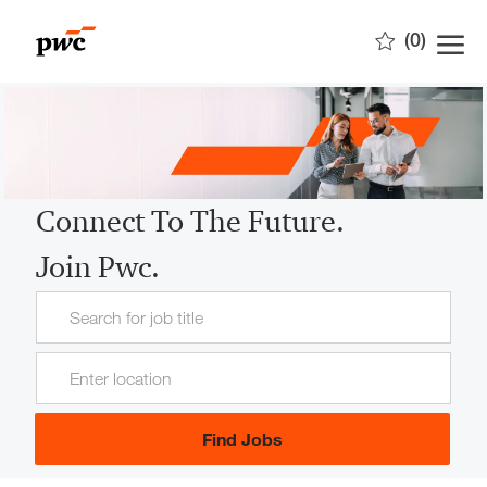
Skip to main content
(0)
-
Connect To The Future.
Join Pwc.
Search
for
Enter
Job
Location
Title
Find Jobs