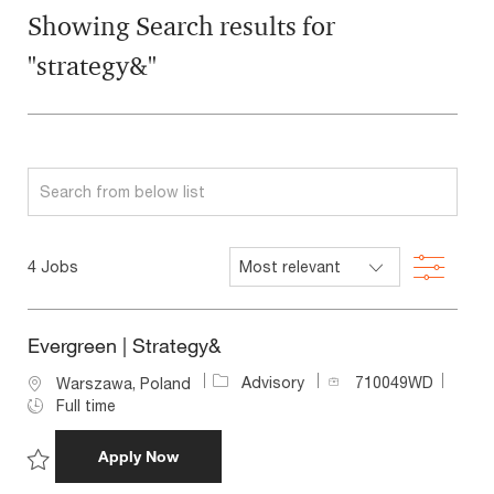
Showing Search results for
"strategy&"
Search
from
below
Filter
4
Jobs
list
Evergreen | Strategy&
J
Advisory
710049WD
L
Warszawa, Poland
o
o
Full time
b
c
I
a
Evergreen | Strategy&
Apply Now
d
t
i
Save Evergreen | Strategy& 710049WD