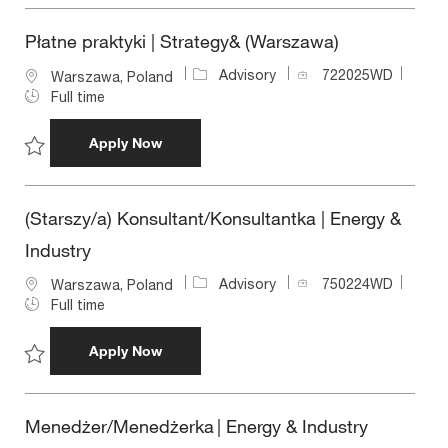
o
n
Płatne praktyki | Strategy& (Warszawa)
J
Advisory
722025WD
L
Warszawa, Poland
o
o
Full time
b
c
I
a
Płatne praktyki | Strategy& (Warszawa)
Apply Now
d
t
i
Save Płatne praktyki | Strategy& (Warszawa) 722025WD
o
n
(Starszy/a) Konsultant/Konsultantka | Energy &
Industry
J
Advisory
750224WD
L
Warszawa, Poland
o
o
Full time
b
c
I
a
(Starszy/a) Konsultant/Konsultantka | Ener
Apply Now
d
t
i
Save (Starszy/a) Konsultant/Konsultantka | Energy & Industr
o
n
Menedżer/Menedżerka | Energy & Industry