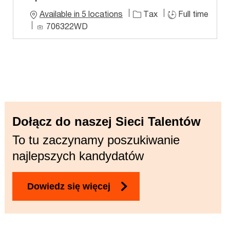
Available in 5 locations
Tax
Full time
J
706322WD
o
b
I
D
Dołącz do naszej Sieci Talentów
To tu zaczynamy poszukiwanie
najlepszych kandydatów
Dowiedz się więcej