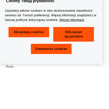
Cenimy Twoją prywatność
Oferty pracy
Wydarzenia
Używamy plików cookies w celu dostosowania zawartości
serwisu do Twoich preferencji. Więcej informacji znajdziesz w
naszej polityce dotyczącej cookies.
Więcej Informacji
Dla kogo
Studenci i absolwenci
Akceptuję cookies
Odrzucam
opcjonalne
Kariera - Profesjonaliści
Ustawienia cookies
Prywatność
Polityka prywatności
Rodo
Informacja prawna
O nas
O PwC
Linie Serwisowe