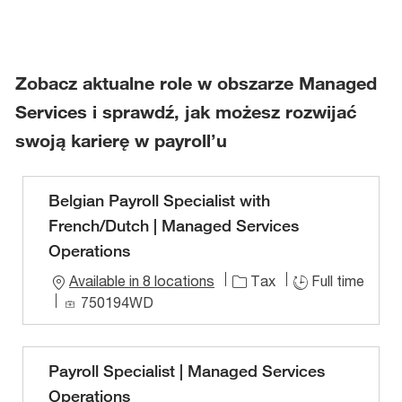
Zobacz aktualne role w obszarze Managed
Services i sprawdź, jak możesz rozwijać
swoją karierę w payroll’u
Belgian Payroll Specialist with
French/Dutch | Managed Services
Operations
Available in 8 locations
Tax
Full time
J
750194WD
o
b
I
Payroll Specialist | Managed Services
D
Operations