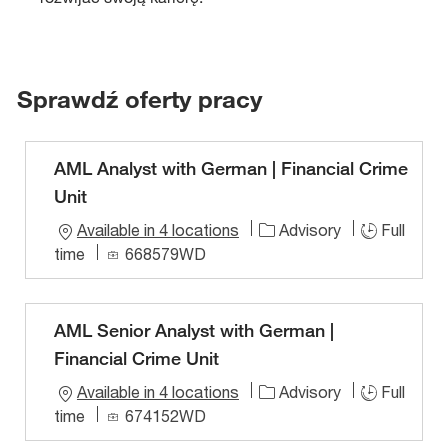
Sprawdź oferty pracy
AML Analyst with German | Financial Crime
Unit
Available in 4 locations
Advisory
Full
J
time
668579WD
o
b
I
AML Senior Analyst with German |
D
Financial Crime Unit
Available in 4 locations
Advisory
Full
J
time
674152WD
o