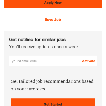
Apply Now
Save Job
Get notified for similar jobs
You'll receive updates once a week
Enter
Activate
Email
address
(Required)
Get tailored job recommendations based
on your interests.
Get Started