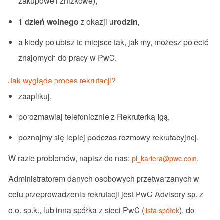
zakupowe i zniżkowe),
1 dzień wolnego
z okazji
urodzin
,
a kiedy polubisz to miejsce tak, jak my, możesz polecić
znajomych do pracy w PwC.
Jak wygląda proces rekrutacji?
zaaplikuj,
porozmawiaj telefonicznie z Rekruterką Igą,
poznajmy się lepiej podczas rozmowy rekrutacyjnej.
W razie problemów, napisz do nas:
.
pl_kariera@pwc.com
Administratorem danych osobowych przetwarzanych w
celu przeprowadzenia rekrutacji jest PwC Advisory sp. z
o.o. sp.k., lub inna spółka z sieci PwC (
), do
lista spółek