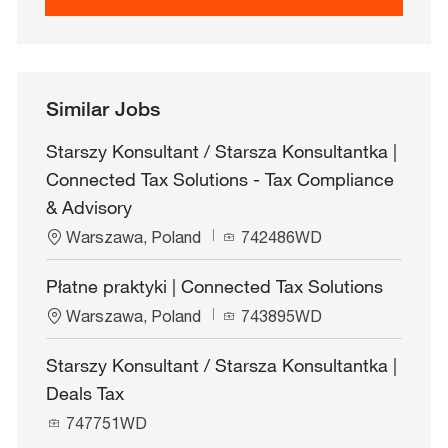
Similar Jobs
Starszy Konsultant / Starsza Konsultantka |
Connected Tax Solutions - Tax Compliance
& Advisory
L
J
Warszawa, Poland
742486WD
o
o
c
b
Płatne praktyki | Connected Tax Solutions
a
I
L
J
t
Warszawa, Poland
d
743895WD
o
o
i
c
b
o
Starszy Konsultant / Starsza Konsultantka |
a
I
n
Deals Tax
t
d
i
J
747751WD
o
o