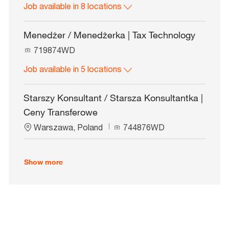
n
Job available in 8 locations
b
I
d
Menedżer / Menedżerka | Tax Technology
J
719874WD
o
Job available in 5 locations
b
I
d
Starszy Konsultant / Starsza Konsultantka |
Ceny Transferowe
L
J
Warszawa, Poland
744876WD
o
o
c
b
a
I
Show more
t
d
i
o
n