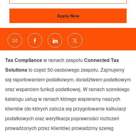
Apply Now
Share
Share
Share
Share
via
via
via
via
email
Facebook
LinkedIn
twitter
Tax Compliance
w ramach zespołu
Connected Tax
Solutions
to część 50-osobowego zespołu. Zajmujemy
się raportowaniem podatkowym, doradztwem podatkowym
oraz wsparciem funkcji podatkowej. W ramach szerokiego
katalogu usług w ramach którego wspieramy naszych
klientów (do których zalicza się przygotowanie kalkulacji
podatkowych oraz weryfikacja poprawności rozliczeń
prowadzonych przez klientów) prowadzimy szereg