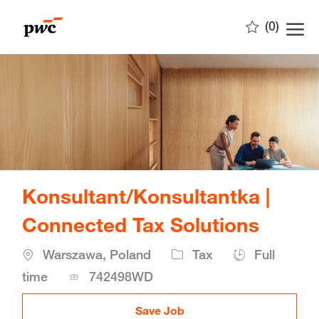
Skip to main content
(0)
-
Konsultant/Konsultantka |
Connected Tax Solutions
Location
Warszawa, Poland
Tax
Full
Job
time
742498WD
Id
Save Job