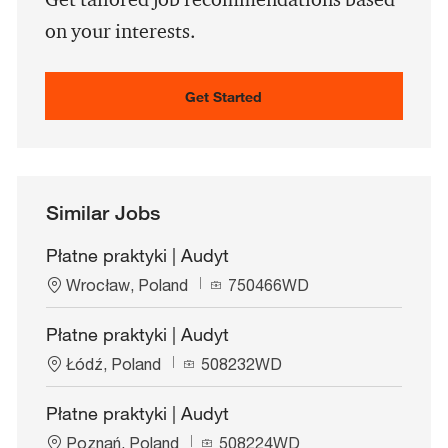
Get tailored job recommendations based
on your interests.
Get Started
Similar Jobs
Płatne praktyki | Audyt
L
J
Wrocław, Poland
750466WD
o
o
c
b
Płatne praktyki | Audyt
a
I
L
J
t
Łódź, Poland
508232WD
d
o
o
i
c
b
o
Płatne praktyki | Audyt
a
I
n
L
J
t
Poznań, Poland
d
508224WD