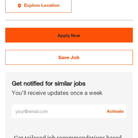
Explore Location
Apply Now
Save Job
Get notified for similar jobs
You'll receive updates once a week
Enter
Activate
Email
address
(Required)