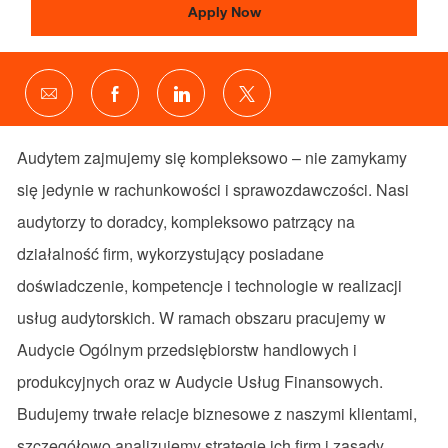
Apply Now
Share
Share
Share
Share
via
via
via
via
email
Facebook
LinkedIn
twitter
Audytem zajmujemy się kompleksowo – nie zamykamy
się jedynie w rachunkowości i sprawozdawczości. Nasi
audytorzy to doradcy, kompleksowo patrzący na
działalność firm, wykorzystujący posiadane
doświadczenie, kompetencje i technologie w realizacji
usług audytorskich. W ramach obszaru pracujemy w
Audycie Ogólnym przedsiębiorstw handlowych i
produkcyjnych oraz w Audycie Usług Finansowych.
Budujemy trwałe relacje biznesowe z naszymi klientami,
szczegółowo analizujemy strategię ich firm i zasady