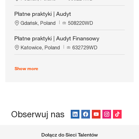
o
o
i
c
b
o
Płatne praktyki | Audyt
a
I
n
L
J
t
Gdańsk, Poland
d
508220WD
o
o
i
c
b
o
Płatne praktyki | Audyt Finansowy
a
I
n
L
J
t
Katowice, Poland
d
632729WD
o
o
i
c
b
o
a
I
n
Show more
t
d
i
o
n
Obserwuj nas
Dołącz do Sieci Talentów