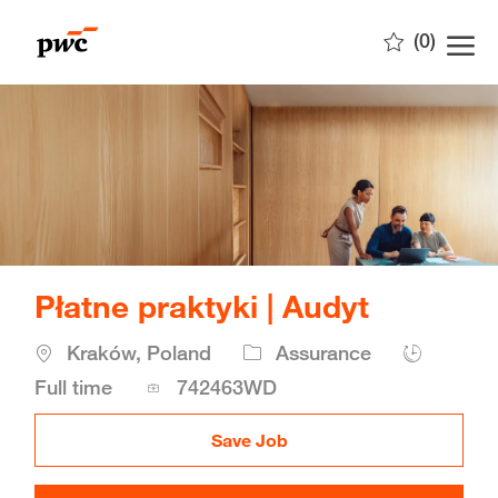
Skip to main content
(0)
-
Płatne praktyki | Audyt
Location
Kraków, Poland
Assurance
Job
Full time
742463WD
Id
Save Job