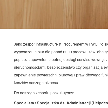
via
via
via
via
email
Facebook
LinkedIn
twitter
Jako zespół Infrastructure & Procurement w PwC Polsk
wyposażenia biur dla ponad 6000 pracowników, dbając 
poprzez zapewnienie pełnej obsługi serwisu wewnętrz
nieruchomościami, bezpieczeństwo czy organizacja eve
zapewnienie powierzchni biurowej i prawidłowego fun
kosztów naszego biznesu.
Do naszego zespołu poszukujemy:
Specjalista / Specjalistka ds. Administracji (Helpd