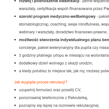
rozwój i podnoszenie kwalifikacji
- pełne wsparcie
warsztaty, certyfikacja współ-/finansowana przez P
szeroki program medyczno-wellbeingowy
- pakiet
stomatologiczną), coaching, sesje mindfulness, ws
webinary i warsztaty, doradztwo finansowo-prawne,
możliwość stworzenia indywidualnego planu be
concierge, pakiet weterynaryjny dla pupila czy masaż
3 godziny płatnego urlopu w miesiącu na wolontariat
dodatkowy dzień wolnego z okazji urodzin,
a kiedy polubisz to miejsce tak, jak my, możesz po
Jak wygląda proces rekrutacji?
uzupełnij formularz oraz prześlij CV,
porozmawiaj telefonicznie z Rekruterką,
poznajmy się lepiej na rozmowie rekrutacyjnej.