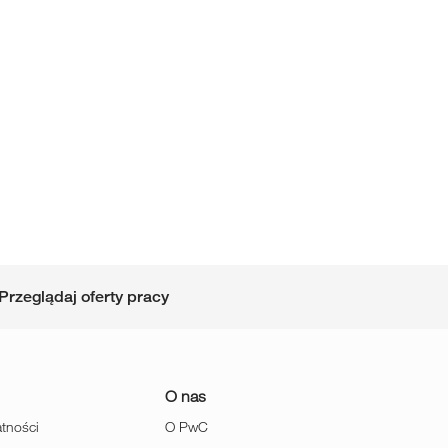
Przeglądaj oferty pracy
O nas
atności
O PwC