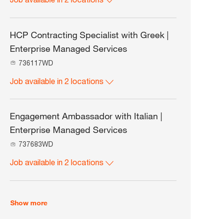
b
I
d
HCP Contracting Specialist with Greek |
Enterprise Managed Services
J
736117WD
o
Job available in 2 locations
b
I
d
Engagement Ambassador with Italian |
Enterprise Managed Services
J
737683WD
o
Job available in 2 locations
b
I
d
Show more