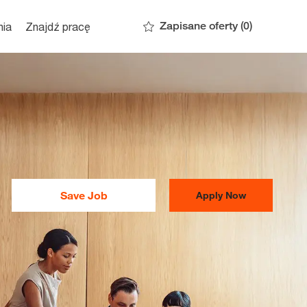
Zapisane oferty
(0)
nia
Znajdź pracę
Save Job
Apply Now