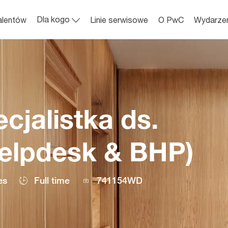
Skip to main content
Dla kogo
alentów
Linie serwisowe
O PwC
Wydarze
ecjalistka ds.
Helpdesk & BHP)
Job
es
Full time
741154WD
Id