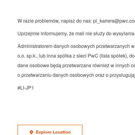
W razie problemów, napisz do nas:
pl_kariera@pwc.c
Uprzejmie informujemy, że mail nie służy do wysyłania
Administratorem danych osobowych przetwarzanych w c
o.o. sp.k., lub inna spółka z sieci PwC (
lista spółek
), d
dane osobowe będą przetwarzane również w innych cel
o przetwarzaniu danych osobowych oraz o przysługuj
#LI-JP1
Explore Location