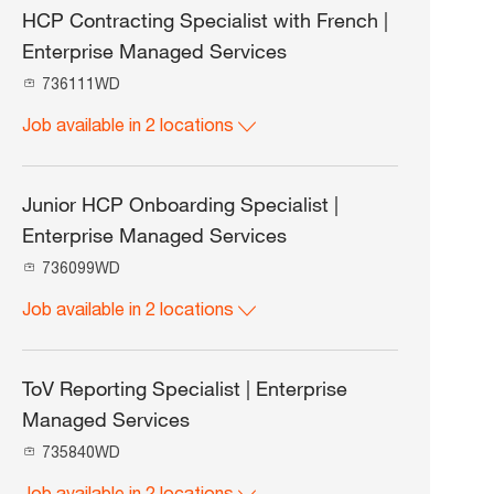
HCP Contracting Specialist with French |
Enterprise Managed Services
J
736111WD
o
Job available in 2 locations
b
I
d
Junior HCP Onboarding Specialist |
Enterprise Managed Services
J
736099WD
o
Job available in 2 locations
b
I
d
ToV Reporting Specialist | Enterprise
Managed Services
J
735840WD
o
Job available in 2 locations