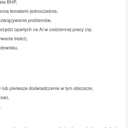
esie BHP,
eloma tematami jednocześnie,
rozwiązywanie problemów,
rzędzi opartych na AI w codziennej pracy (np.
wanie treści),
rodowisku,
 lub pierwsze doświadczenie w tym obszarze,
Now),
2.