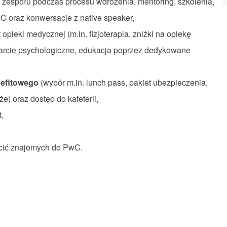
 zespołu podczas procesu wdrożenia, mentoring, szkolenia,
wC oraz konwersacje z native speaker,
 opieki medycznej (m.in. fizjoterapia, zniżki na opiekę
parcie psychologiczne, edukacja poprzez dedykowane
nefitowego
(wybór m.in. lunch pass, pakiet ubezpieczenia,
e) oraz dostęp do kafeterii,
,
lecić znajomych do PwC.