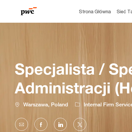
Strona Główna
Sieć T
-
Specjalista / Sp
Administracji (
Location
Warszawa, Poland
Internal Firm Servic
Share
Share
Share
Share