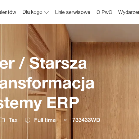
Skip to main content
Dla kogo
alentów
Linie serwisowe
O PwC
Wydarze
r / Starsza
ransformacja
ystemy ERP
Job
Tax
Full time
733433WD
Id