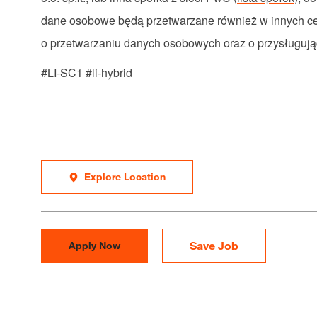
dane
osobowe
będą
przetwarzane
również
w
innych
c
o
przetwarzaniu
danych
osobowych
oraz
o
przysługuj
#LI-SC1 #li-hybrid
Explore Location
Save Job
Apply Now