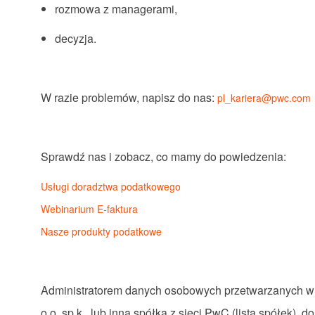
rozmowa z managerami,
decyzja.
W razie problemów, napisz do nas:
pl_kariera@pwc.com
Sprawdź nas i zobacz, co mamy do powiedzenia:
Usługi doradztwa podatkowego
Webinarium E-faktura
Nasze produkty podatkowe
Administratorem
danych
osobowych
przetwarzanych
o.o.
sp.k
.,
lub
inna
spółka
z
sieci
PwC (
lista spółek
), d