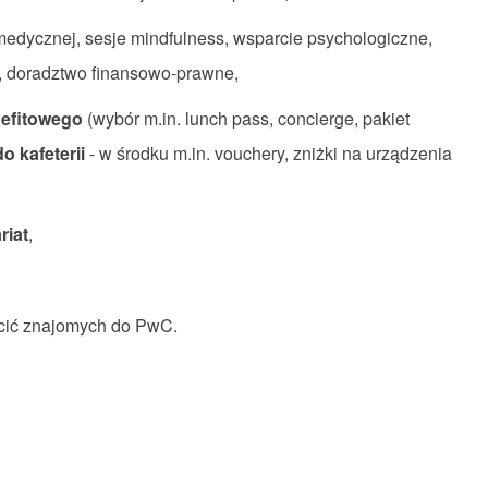
 medycznej, sesje mindfulness, wsparcie psychologiczne,
, doradztwo finansowo-prawne,
nefitowego
(wybór m.in. lunch pass, concierge, pakiet
o kafeterii
- w środku m.in. vouchery, zniżki na urządzenia
riat
,
lecić znajomych do PwC.