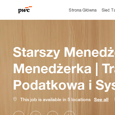
Strona Główna
Sieć T
-
Starszy Menedże
Menedżerka | T
Podatkowa i S
This job is available in 5 locations
See all