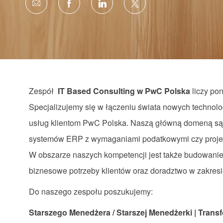
Share
Share
Share
Share
via
via
via
via
email
Facebook
LinkedIn
twitter
Zespół
IT Based Consulting w PwC Polska
liczy po
Specjalizujemy się w łączeniu świata nowych technolo
usług klientom PwC Polska. Naszą główną domeną są 
systemów ERP z wymaganiami podatkowymi czy projekt
W obszarze naszych kompetencji jest także budowani
biznesowe potrzeby klientów oraz doradztwo w zakresi
Do naszego zespołu poszukujemy:
Starszego Menedżera / Starszej Menedżerki | Tran