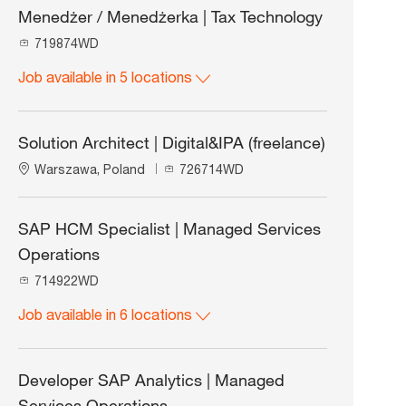
Menedżer / Menedżerka | Tax Technology
J
719874WD
o
Job available in 5 locations
b
I
d
Solution Architect | Digital&IPA (freelance)
L
J
Warszawa, Poland
726714WD
o
o
c
b
a
I
SAP HCM Specialist | Managed Services
t
d
Operations
i
o
J
714922WD
n
o
Job available in 6 locations
b
I
d
Developer SAP Analytics | Managed
Services Operations