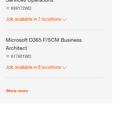
J
699172WD
o
Job available in 7 locations
b
I
d
Microsoft D365 F/SCM Business
Architect
J
677601WD
o
Job available in 8 locations
b
I
d
Show more