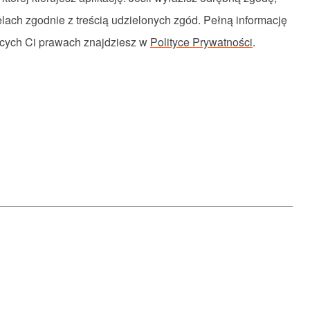
elach
zgodnie
z
treścią
udzielonych
zgód
.
Pełną
informację
ących
Ci
prawach
znajdziesz
w
Polityce Prywatności
.