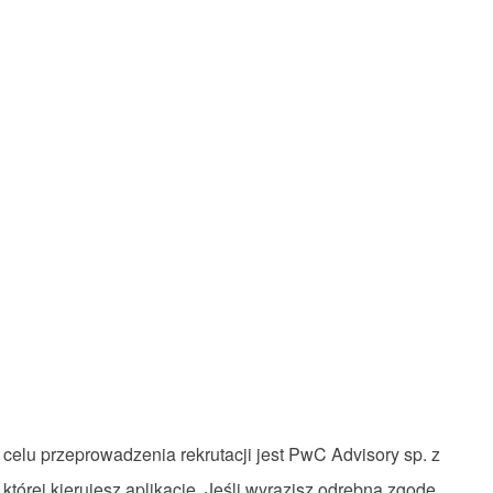
w
celu
przeprowadzenia
rekrutacji
jest PwC Advisory sp. z
o
której
kierujesz
aplikację
.
Jeśli
wyrazisz
odrębną
zgodę
,