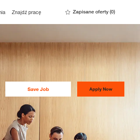
Zapisane oferty
(0)
nia
Znajdź pracę
Save Job
Apply Now