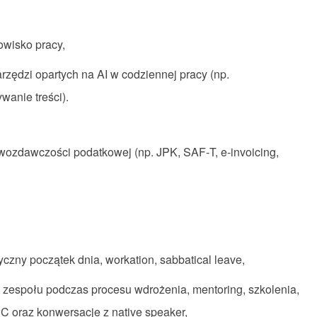
owisko pracy,
rzędzi opartych na AI w codziennej pracy (np.
wanie treści).
wozdawczości podatkowej (np. JPK, SAF‑T, e‑invoicing,
czny początek dnia, workation, sabbatical leave,
 zespołu podczas procesu wdrożenia, mentoring, szkolenia,
wC oraz konwersacje z native speaker,