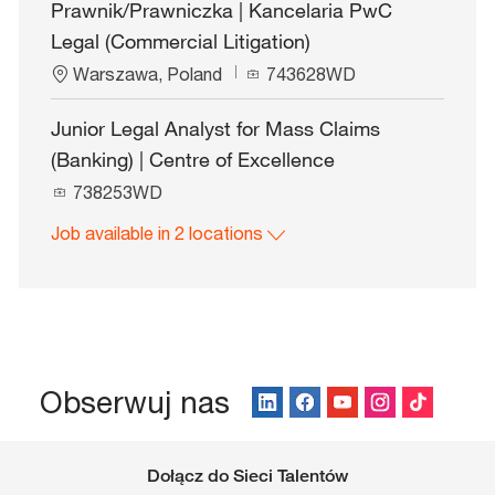
Prawnik/Prawniczka | Kancelaria PwC
Legal (Commercial Litigation)
L
J
Warszawa, Poland
743628WD
o
o
c
b
Junior Legal Analyst for Mass Claims
a
I
(Banking) | Centre of Excellence
t
d
i
J
738253WD
o
o
n
Job available in 2 locations
b
I
d
Obserwuj nas
Dołącz do Sieci Talentów