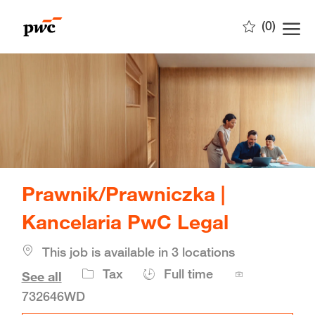
Skip to main content
(0)
-
Prawnik/Prawniczka |
Kancelaria PwC Legal
This job is available in 3 locations
Job
Tax
Full time
See all
Id
732646WD