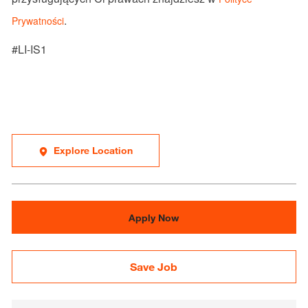
.
Prywatności
#LI-IS1
Explore Location
Apply Now
Save Job