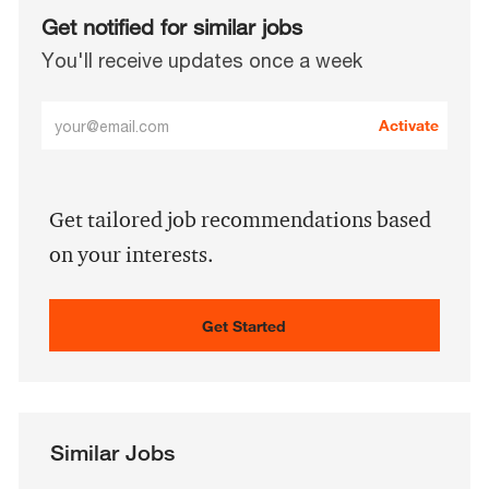
Get notified for similar jobs
You'll receive updates once a week
Enter
Activate
Email
address
(Required)
Get tailored job recommendations based
on your interests.
Get Started
Similar Jobs