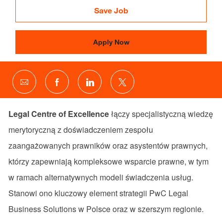
Save Job
Apply Now
Share
Share
Share
Share
via
via
via
via
email
Facebook
LinkedIn
twitter
Legal Centre of Excellence
łączy specjalistyczną wiedzę
merytoryczną z doświadczeniem zespołu
zaangażowanych prawników oraz asystentów prawnych,
którzy zapewniają kompleksowe wsparcie prawne, w tym
w ramach alternatywnych modeli świadczenia usług.
Stanowi ono kluczowy element strategii PwC Legal
Business Solutions w Polsce oraz w szerszym regionie.