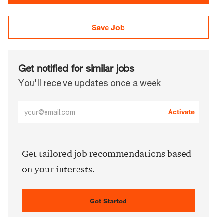
Save Job
Get notified for similar jobs
You'll receive updates once a week
Enter
Activate
Email
address
(Required)
Get tailored job recommendations based
on your interests.
Get Started