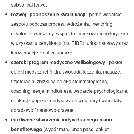
sabbatical leave,
rozwój i podnoszenie kwalifikacji
- pełne wsparcie
zespołu podczas procesu wdrożenia, mentoring,
szkolenia, warsztaty, wsparcie
finansowo-merytoryczne
w uzyskaniu certyfikacji (np. PIBR), urlop naukowy oraz
konwersacje z native speaker,
szeroki program
medyczno-wellbeingowy
-
pakiet
opieki medycznej (m.in. swoboda leczenia,
masaże,
fizjoterapia, zniżki na opiekę stomatologiczną),
coaching, sesje mindfulness, wsparcie psychologiczne,
edukacja poprzez dedykowane webinary i warsztaty,
doradztwo finansowo-prawne,
możliwość stworzenia indywidualnego planu
benefitowego
(wybór m.in. lunch pass, pakiet