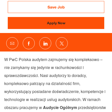
Id
Save Job
Apply Now
Share
Share
Share
Share
via
via
via
via
email
Facebook
LinkedIn
twitter
W PwC Polska audytem zajmujemy się kompleksowo –
nie zamykamy się jedynie w rachunkowości i
sprawozdawczości. Nasi audytorzy to doradcy,
kompleksowo patrzący na działalność firm,
wykorzystujący posiadane doświadczenie, kompetencje i
technologie w realizacji usług audytorskich. W ramach
obszaru pracujemy w
Audycie Ogólnym
przedsiębiorstw