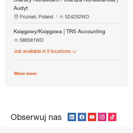
a
I
Audyt
t
d
i
L
J
Poznań, Poland
524252WD
o
o
o
n
c
b
Księgowy/Księgowa | TRS Accounting
a
I
J
t
586581WD
d
o
i
Job available in 5 locations
b
o
I
n
d
Show more
Obserwuj nas