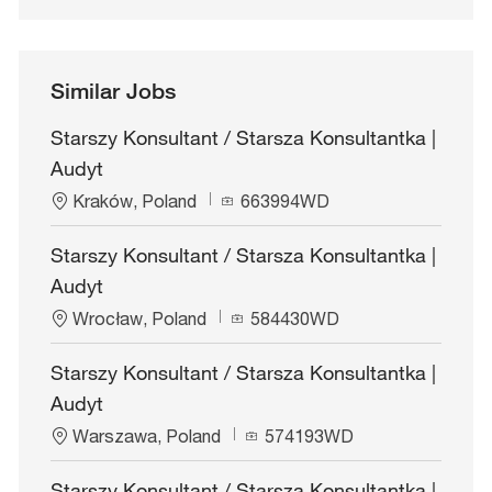
Similar Jobs
Starszy Konsultant / Starsza Konsultantka |
Audyt
L
J
Kraków, Poland
663994WD
o
o
c
b
Starszy Konsultant / Starsza Konsultantka |
a
I
Audyt
t
d
i
L
J
Wrocław, Poland
584430WD
o
o
o
n
c
b
Starszy Konsultant / Starsza Konsultantka |
a
I
Audyt
t
d
i
L
J
Warszawa, Poland
574193WD
o
o
o
n
c
b
Starszy Konsultant / Starsza Konsultantka |