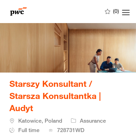
Skip to main content
(0)
-
Starszy Konsultant /
Starsza Konsultantka |
Audyt
Location
Katowice, Poland
Assurance
Job
Full time
728731WD