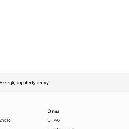
Przeglądaj oferty pracy
O nas
atności
O PwC