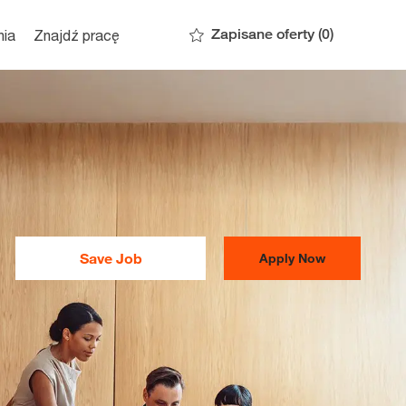
Zapisane oferty
(0)
nia
Znajdź pracę
Save Job
Apply Now