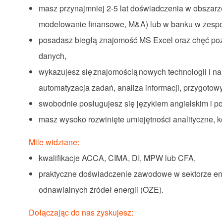
masz przynajmniej 2-5 lat doświadczenia w obszarz
modelowanie finansowe, M&A) lub w banku w zespole
posadasz biegłą znajomość MS Excel oraz chęć poz
danych,
wykazujesz się znajomością nowych technologii i nar
automatyzacja zadań, analiza informacji, przygotow
swobodnie posługujesz się językiem angielskim i p
masz wysoko rozwinięte umiejętności analityczne, k
Mile widziane:
kwalifikacje ACCA, CIMA, DI, MPW lub CFA,
praktyczne doświadczenie zawodowe w sektorze e
odnawialnych źródeł energii (OZE).
Dołączając do nas zyskujesz: