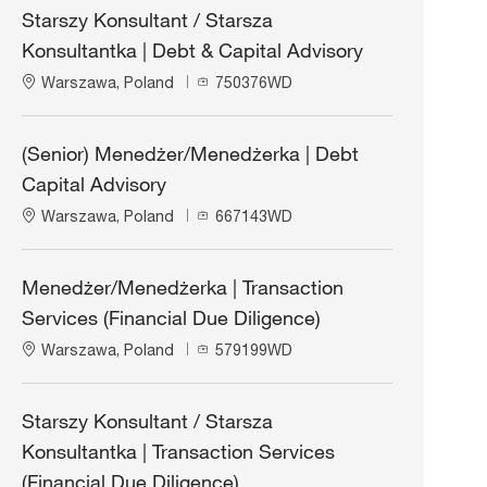
Starszy Konsultant / Starsza
Konsultantka | Debt & Capital Advisory
L
J
Warszawa, Poland
750376WD
o
o
c
b
a
I
(Senior) Menedżer/Menedżerka | Debt
t
d
Capital Advisory
i
o
L
J
Warszawa, Poland
667143WD
n
o
o
c
b
a
I
Menedżer/Menedżerka | Transaction
t
d
Services (Financial Due Diligence)
i
o
L
J
Warszawa, Poland
579199WD
n
o
o
c
b
a
I
Starszy Konsultant / Starsza
t
d
Konsultantka | Transaction Services
i
o
(Financial Due Diligence)