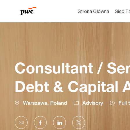
Strona Główna
Sieć T
-
Consultant / Sen
Debt & Capital 
Location
Warszawa, Poland
Advisory
Full 
Share
Share
Share
Share