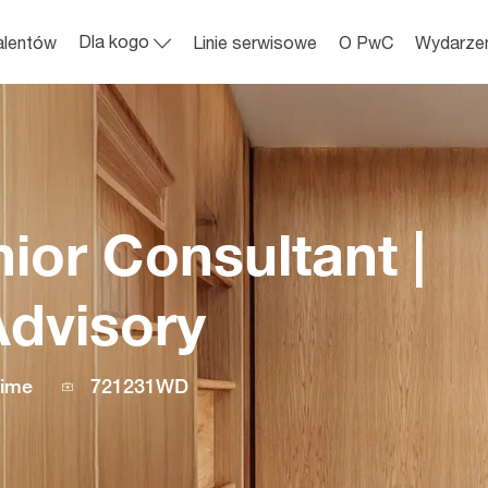
Skip to main content
Dla kogo
alentów
Linie serwisowe
O PwC
Wydarze
ior Consultant |
Advisory
Job
time
721231WD
Id