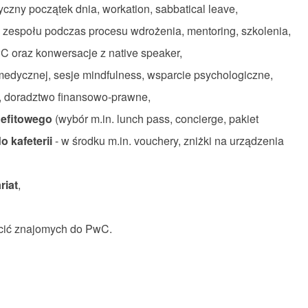
yczny początek dnia, workation, sabbatical leave,
e zespołu podczas procesu wdrożenia, mentoring, szkolenia,
wC oraz konwersacje z native speaker,
 medycznej, sesje mindfulness, wsparcie psychologiczne,
y, doradztwo finansowo-prawne,
nefitowego
(wybór m.in. lunch pass, concierge, pakiet
o kafeterii
- w środku m.in. vouchery, zniżki na urządzenia
riat
,
lecić znajomych do PwC.