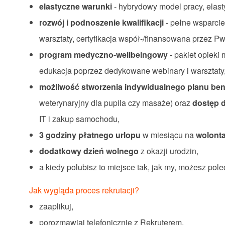
elastyczne warunki
- hybrydowy model pracy, elast
rozwój i podnoszenie kwalifikacji
- pełne wsparci
warsztaty, certyfikacja współ-/finansowana przez P
program medyczno-wellbeingowy
- pakiet opieki
edukacja poprzez dedykowane webinary i warsztat
możliwość stworzenia indywidualnego planu be
weterynaryjny dla pupila czy masaże) oraz
dostęp d
IT i zakup samochodu,
3 godziny płatnego urlopu
w miesiącu na
wolonta
dodatkowy dzień wolnego
z okazji urodzin,
a kiedy polubisz to miejsce tak, jak my, możesz po
Jak wygląda proces rekrutacji?
zaaplikuj,
porozmawiaj telefonicznie z Rekruterem,