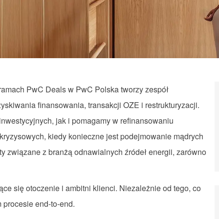
w ramach PwC Deals w PwC Polska tworzy zespół
skiwania finansowania, transakcji OZE i restrukturyzacji.
nwestycyjnych, jak i pomagamy w refinansowaniu
 kryzysowych, kiedy konieczne jest podejmowanie mądrych
kty związane z branżą odnawialnych źródeł energii, zarówno
 się otoczenie i ambitni klienci. Niezależnie od tego, co
m procesie end-to-end.