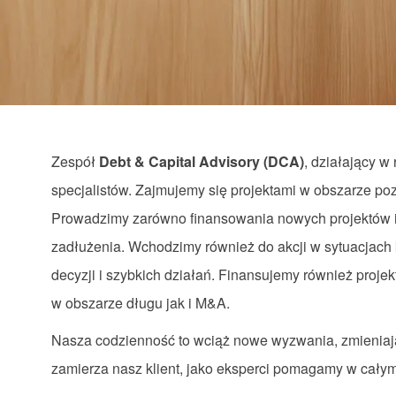
via
via
via
via
email
Facebook
LinkedIn
twitter
Zespół
Debt & Capital Advisory (DCA)
, działający 
specjalistów. Zajmujemy się projektami w obszarze pozy
Prowadzimy zarówno finansowania nowych projektów i
zadłużenia. Wchodzimy również do akcji w sytuacjach
decyzji i szybkich działań. Finansujemy również proje
w obszarze długu jak i M&A.
Nasza codzienność to wciąż nowe wyzwania, zmieniające
zamierza nasz klient, jako eksperci pomagamy w cały