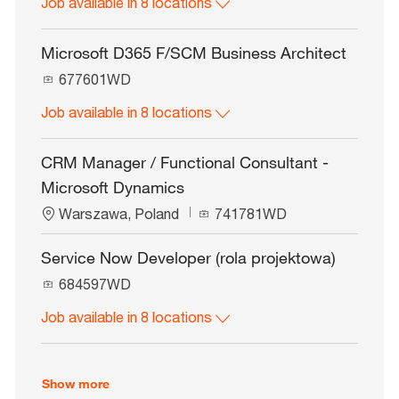
Job available in 8 locations
b
o
I
n
d
Microsoft D365 F/SCM Business Architect
J
677601WD
o
Job available in 8 locations
b
I
d
CRM Manager / Functional Consultant -
Microsoft Dynamics
L
J
Warszawa, Poland
741781WD
o
o
c
b
Service Now Developer (rola projektowa)
a
I
J
t
684597WD
d
o
i
Job available in 8 locations
b
o
I
n
d
Show more