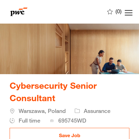
Skip to main content
(0)
-
Cybersecurity Senior
Consultant
Location
Warszawa, Poland
Assurance
Job
Full time
695745WD
Id
Save Job