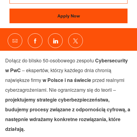
Apply Now
Share
Share
Share
Share
via
via
via
via
email
Facebook
LinkedIn
twitter
Dołącz do blisko 50-osobowego zespołu
Cybersecurity
w PwC
– ekspertów, którzy każdego dnia chronią
największe firmy
w Polsce i na świecie
przed realnymi
cyberzagrożeniami. Nie ograniczamy się do teorii –
projektujemy strategie cyberbezpieczeństwa,
budujemy procesy związane z odpornością cyfrową, a
następnie wdrażamy konkretne rozwiązania, które
działają.