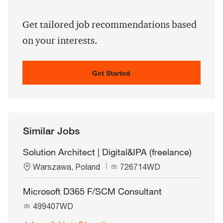
address
(Required)
Get tailored job recommendations based
on your interests.
Get Started
Similar Jobs
Solution Architect | Digital&IPA (freelance)
L
J
Warszawa, Poland
726714WD
o
o
c
b
Microsoft D365 F/SCM Consultant
a
I
J
t
499407WD
d
o
i