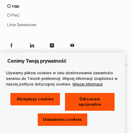
O nas
O PwC
Linie Serwisowe
follow
us
Cenimy Twoją prywatność
Separator
Używamy plików cookies w celu dostosowania zawartości
serwisu do Twoich preferencji. Więcej informacji znajdziesz w
© 2026 PwC. Wszelkie prawa
naszej polityce dotyczącej cookies.
Więcej Informacji
zastrzeżone. Nazwa PwC odnosi
się do firm wchodzących w skład
Akceptuję cookies
Odrzucam
sieci PwC, z których każda
opcjonalne
stanowi odrębny podmiot prawny.
Więcej informacji na stronie
www.pwc.com/structure.
Ustawienia cookies
Informacje o ciasteczkach
Ustawienia cookies