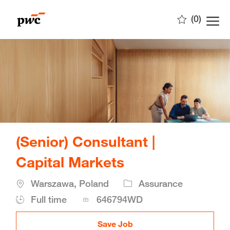
Skip to main content
(0)
-
(Senior) Consultant |
Capital Markets
Location
Warszawa, Poland
Assurance
Job
Full time
646794WD
Id
Save Job