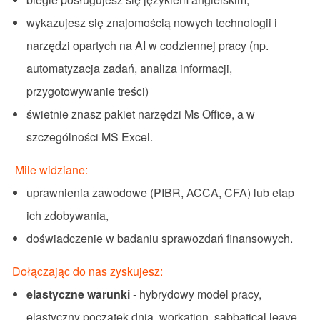
wykazujesz się znajomością nowych technologii i
narzędzi opartych na AI w codziennej pracy (np.
automatyzacja zadań, analiza informacji,
przygotowywanie treści)
świetnie
znasz
pakiet
narzędzi
Ms
Office,
a w
szczególności
MS Excel.
Mile widziane:
uprawnienia
zawodowe
(PIBR, ACCA, CFA)
lub
etap
ich
zdobywania,
doświadczenie
w
badaniu
sprawozdań
finansowych
.
Dołączając do nas zyskujesz:
elastyczne
warunki
-
hybrydowy
model
pracy
,
elastyczny
początek
dnia
,
workation
, sabbatical
leave
,