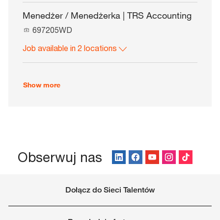
o
o
c
b
Menedżer / Menedżerka | TRS Accounting
a
I
J
t
697205WD
d
o
i
Job available in 2 locations
b
o
I
n
d
Show more
Obserwuj nas
Dołącz do Sieci Talentów