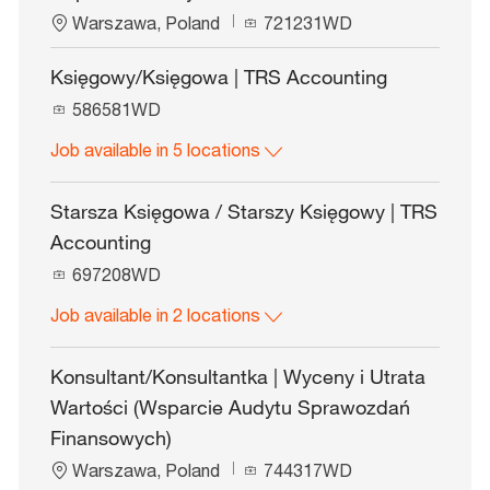
L
J
Warszawa, Poland
721231WD
o
o
c
b
Księgowy/Księgowa | TRS Accounting
a
I
J
t
586581WD
d
o
i
Job available in 5 locations
b
o
I
n
d
Starsza Księgowa / Starszy Księgowy | TRS
Accounting
J
697208WD
o
Job available in 2 locations
b
I
d
Konsultant/Konsultantka | Wyceny i Utrata
Wartości (Wsparcie Audytu Sprawozdań
Finansowych)
L
J
Warszawa, Poland
744317WD