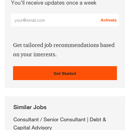
You'll receive updates once a week
Enter
Activate
Email
address
(Required)
Get tailored job recommendations based
on your interests.
Get Started
Similar Jobs
Consultant / Senior Consultant | Debt &
Capital Advisory