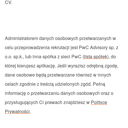
CV.
Administratorem
danych
osobowych
przetwarzanych
w
celu
przeprowadzenia
rekrutacji
jest
PwC
Advisory
sp. z
o.o.
sp.
k
.,
lub
inna
spółka
z
sieci
PwC
(
lista spółek
), do
której
kierujesz
aplikację
.
Jeśli
wyrazisz
odrębną
zgodę
,
dane
osobowe
będą
przetwarzane
również
w
innych
celach
zgodnie
z
treścią
udzielonych
zgód
.
Pełną
informację
o
przetwarzaniu
danych
osobowych
oraz
o
przysługujących
Ci
prawach
znajdziesz
w
Polityce
Prywatności
.