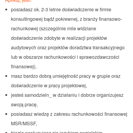
posiadasz
ok
. 2-3
letnie
doświadczeni
e
w
firmie
konsultingowej
bądź
pokrewnej
, z
branży
finansowo-
rachunkowej
(
szczególnie
mile
widziane
doświadczenie
zdobyte
w
realizacji
projektów
audytowych
oraz
projektów
doradztwa
transakcyjnego
lub
w
obszarze
rachunkowości
i
sprawozdawczości
finansowe
j
),
masz
bardzo
dobr
ą
umiejętność
pracy
w
grupie
oraz
doświadczenie
w
pracy
projektowej,
jesteś
samodzieln
_
w
działaniu
i
dobr
ze
organ
iz
ujesz
sw
oją
prac
ę,
posiadasz
w
iedz
ę
z
zakresu
rachunkowości
finansowej
MSR/MSSF,
biegle
posługujesz
się
językiem
angielskim,