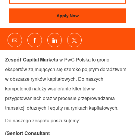
Apply Now
Share
Share
Share
Share
via
via
via
via
email
Facebook
LinkedIn
twitter
Zespół Capital Markets
w
PwC
Polska to
grono
ekspertów
zajmujących
się
szeroko
pojętym
doradztwem
w
obszarze
rynków
kapitałowych
. Do
naszych
kompetencji
należy
wspieranie
klientów
w
przygotowaniach
oraz
w
procesie
przeprowadzania
transakcji
dłużnych
i
equity
na
rynkach
kapitałowych
.
Do
naszego
zespołu
poszukujemy
:
(Senior) Consultant