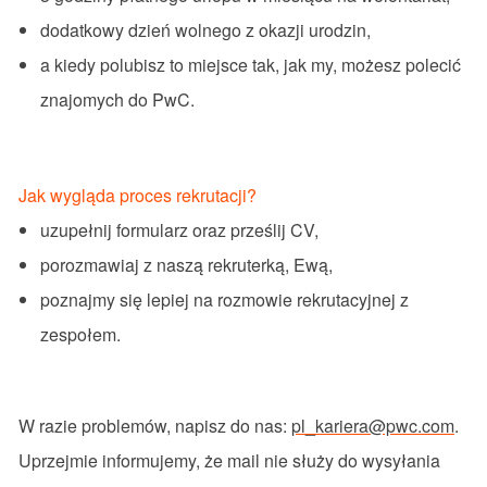
dodatkowy
dzień
wolnego
z
okazji
urodzin
,
a
kiedy
polubisz
to
miejsce
tak
, jak my,
możesz
polecić
znajomych
do
PwC
.
Jak wygląda proces rekrutacji?
uzupełnij
formularz
oraz
prześlij
CV,
porozmawiaj
z
naszą
rekruterką
,
Ewą
,
poznajmy
się
lepiej
na
rozmowie
rekrutacyjnej
z
zespołem
.
W
razie
problemów
,
napisz
do
nas
:
pl_kariera@pwc.com
.
Uprzejmie
informujemy
,
że
mail
nie
służy
do
wysyłania