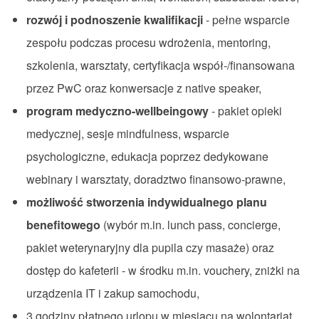
rozwój
i
podnoszenie
kwalifikacji
-
pełne
wsparcie
zespołu
podczas
procesu
wdrożenia
, mentoring,
szkolenia
,
warsztaty
,
certyfikacja
współ
-/
finansowana
przez
PwC
oraz
konwersacje
z native speaker,
program
medyczno-
wellbeingowy
-
pakiet
opieki
medycznej
,
sesje
mindfulness
,
wsparcie
psychologiczne
,
edukacja
poprzez
dedykowane
webinary
i
warsztaty
,
doradztwo
finansowo-prawne
,
możliwość
stworzenia
indywidualnego
planu
benefitowego
(
wybór
m.in. lunch pass,
concierge
,
pakiet
weterynaryjny
dla
pupila
czy
masaże
)
oraz
dostęp
do
kafeterii
- w
środku
m.in.
vouchery
,
zniżki
na
urządzenia
IT
i
zakup
samochodu
,
3
godziny
płatnego
urlopu
w
miesiącu
na
wolontariat
,