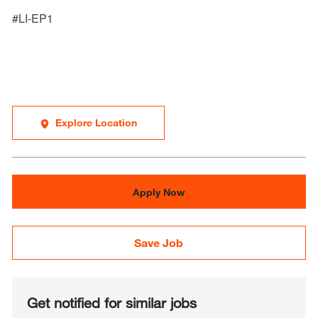
#LI-EP1
Explore Location
Apply Now
Save Job
Get notified for similar jobs