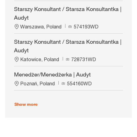
n
c
b
Starszy Konsultant / Starsza Konsultantka |
a
I
Audyt
t
d
i
L
J
Warszawa, Poland
574193WD
o
o
o
n
c
b
Starszy Konsultant / Starsza Konsultantka |
a
I
Audyt
t
d
i
L
J
Katowice, Poland
728731WD
o
o
o
n
c
b
Menedżer/Menedżerka | Audyt
a
I
L
J
t
Poznań, Poland
d
554160WD
o
o
i
c
b
o
a
I
n
Show more
t
d
i
o
n