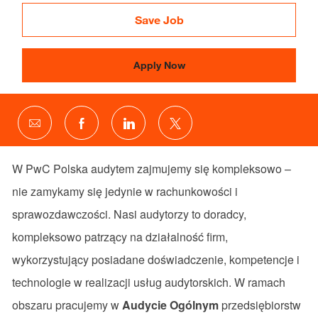
Id
Save Job
Apply Now
Share
Share
Share
Share
via
via
via
via
email
Facebook
LinkedIn
twitter
W PwC Polska audytem zajmujemy się kompleksowo –
nie zamykamy się jedynie w rachunkowości i
sprawozdawczości. Nasi audytorzy to doradcy,
kompleksowo patrzący na działalność firm,
wykorzystujący posiadane doświadczenie, kompetencje i
technologie w realizacji usług audytorskich. W ramach
obszaru pracujemy w
Audycie Ogólnym
przedsiębiorstw