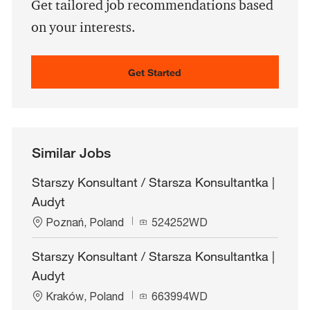
(Required)
Get tailored job recommendations based
on your interests.
Get Started
Similar Jobs
Starszy Konsultant / Starsza Konsultantka |
Audyt
L
J
Poznań, Poland
524252WD
o
o
c
b
Starszy Konsultant / Starsza Konsultantka |
a
I
Audyt
t
d
i
L
J
Kraków, Poland
663994WD
o
o
o