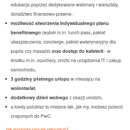
edukacja poprzez dedykowane webinary i warsztaty,
doradztwo finansowo-prawne,
możliwość stworzenia indywidualnego planu
benefitowego
(wybór m.in. lunch pass, pakiet
ubezpieczenia, concierge, pakiet weterynaryjny dla
pupila czy masaże)
oraz dostęp do kafeteri
i
- w
środku m.in. vouchery, zniżki na urządzenia IT i zakup
samochodu,
3 godziny płatnego urlopu
w miesiącu na
wolontariat
,
dodatkowy dzień wolnego
z okazji urodzin,
a kiedy polubisz to miejsce tak, jak my, możesz polecić
znajomych do PwC.
Jak wygląda proces rekrutacji?