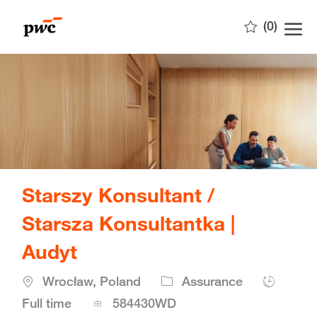
Skip to main content
(0)
-
Starszy Konsultant /
Starsza Konsultantka |
Audyt
Location
Wrocław, Poland
Assurance
Job
Full time
584430WD