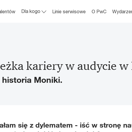
Skip to main content
Dla kogo
alentów
Linie serwisowe
O PwC
Wydarze
ieżka kariery w audycie 
 historia Moniki.
łam się z dylematem - iść w stronę n