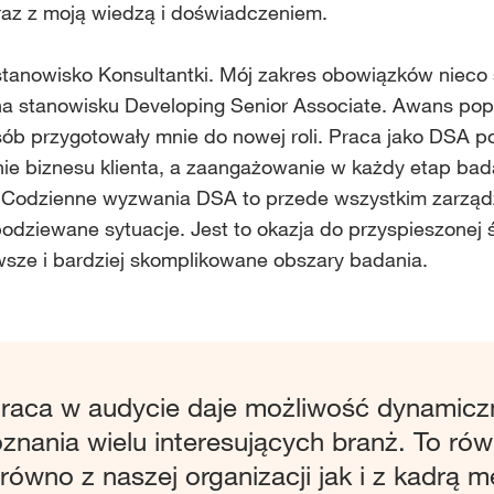
wraz z moją wiedzą i doświadczeniem.
anowisko Konsultantki. Mój zakres obowiązków nieco s
 na stanowisku Developing Senior Associate. Awans popr
sób przygotowały mnie do nowej roli. Praca jako DSA p
enie biznesu klienta, a zaangażowanie w każdy etap ba
m. Codzienne wyzwania DSA to przede wszystkim zarząd
dziewane sytuacje. Jest to okazja do przyspieszonej śc
sze i bardziej skomplikowane obszary badania.
raca w audycie daje możliwość dynamicz
znania wielu interesujących branż. To rów
równo z naszej organizacji jak i z kadrą m