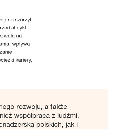
ię rozszerzył,
zedził cykl
ozwala na
dania, wpływa
zanie
ieżki kariery,
nego rozwoju, a także
nież współpraca z ludźmi,
enadżerską polskich, jak i