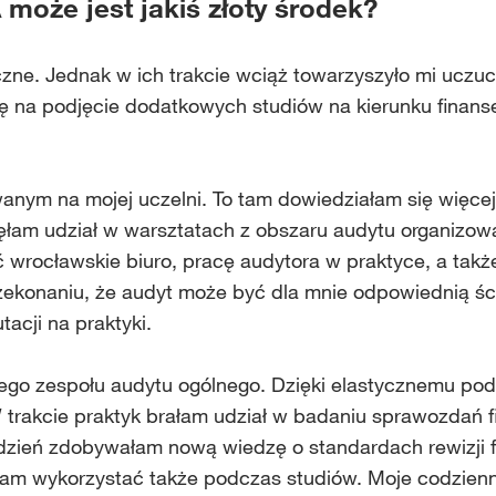
 może jest jakiś złoty środek?
zne. Jednak w ich trakcie wciąż towarzyszyło mi uczuc
ę na podjęcie dodatkowych studiów na kierunku finanse
anym na mojej uczelni. To tam dowiedziałam się więcej
ęłam udział w warsztatach z obszaru audytu organizow
wrocławskie biuro, pracę audytora w praktyce, a tak
rzekonaniu, że audyt może być dla mnie odpowiednią ści
acji na praktyki.
ego zespołu audytu ogólnego. Dzięki elastycznemu pod
 trakcie praktyk brałam udział w badaniu sprawozdań 
a dzień zdobywałam nową wiedzę o standardach rewizji 
łam wykorzystać także podczas studiów. Moje codzien