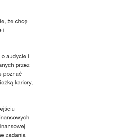
ie, że chcę
 i
 o audycie i
anych przez
że poznać
eżką kariery,
ejściu
finansowych
finansowej
ne zadania