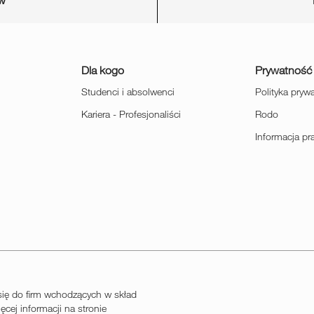
ów
Dla kogo
Prywatność
Studenci i absolwenci
Polityka pryw
Kariera - Profesjonaliści
Rodo
Informacja p
ię do firm wchodzących w skład
cej informacji na stronie