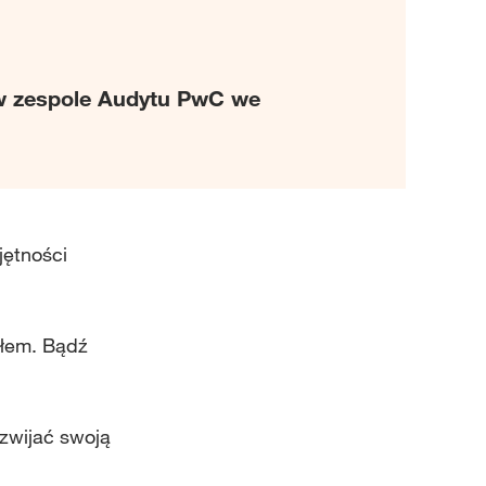
 w zespole Audytu PwC we
jętności
ołem. Bądź
zwijać swoją