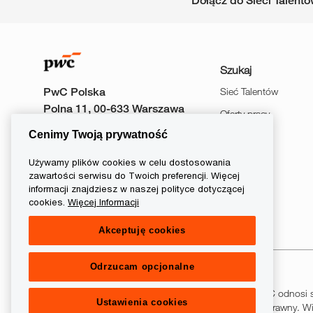
Dołącz do Sieci Talent
Szukaj
PwC Polska
Sieć Talentów
Polna 11, 00-633 Warszawa
Oferty pracy
Cenimy Twoją prywatność
Wydarzenia
Używamy plików cookies w celu dostosowania
zawartości serwisu do Twoich preferencji. Więcej
informacji znajdziesz w naszej polityce dotyczącej
follow
cookies.
Więcej Informacji
Akceptuję cookies
us
Separator
Odrzucam opcjonalne
© 2026 PwC. Wszelkie prawa zastrzeżone. Nazwa PwC odnosi s
Ustawienia cookies
sieci PwC, z których każda stanowi odrębny podmiot prawny. Wię