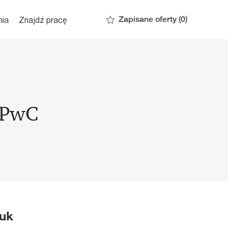
Zapisane oferty
(0)
nia
Znajdź pracę
w PwC
auk