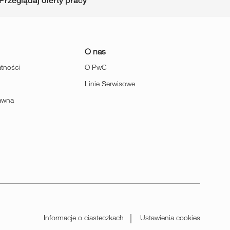
Przeglądaj oferty pracy
O nas
atności
O PwC
Linie Serwisowe
rawna
Informacje o ciasteczkach
Ustawienia cookies