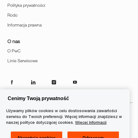
Polityka prywatności
Rodo
Informacja prawna
O nas
O PwC
Linie Serwisowe
follow
us
Cenimy Twoją prywatność
Separator
Używamy plików cookies w celu dostosowania zawartości
serwisu do Twoich preferencji. Więcej informacji znajdziesz w
© 2026 PwC. Wszelkie prawa
naszej polityce dotyczącej cookies.
Więcej Informacji
zastrzeżone. Nazwa PwC odnosi
się do firm wchodzących w skład
Akceptuję cookies
Odrzucam