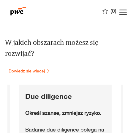
Skip to main content
(0)
-
W jakich obszarach możesz się
rozwijać?
Dowiedz się więcej
m
Due diligence
W
p
Określ szanse, zmniejsz ryzyko.
Wy
Badanie due diligence polega na
a