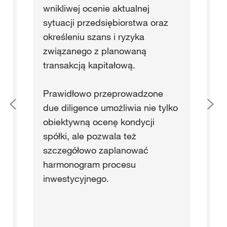
wnikliwej ocenie aktualnej
pr
sytuacji przedsiębiorstwa oraz
określeniu szans i ryzyka
Sk
związanego z planowaną
sp
transakcją kapitałową.
za
do
Prawidłowo przeprowadzone
j
due diligence umożliwia nie tylko
Do
obiektywną ocenę kondycji
na
spółki, ale pozwala też
po
szczegółowo zaplanować
ne
harmonogram procesu
kr
inwestycyjnego.
in