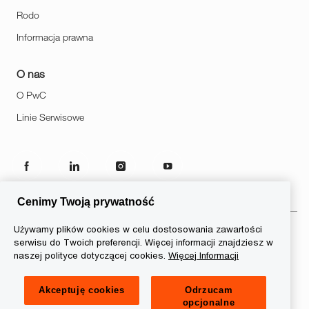
Rodo
Informacja prawna
O nas
O PwC
Linie Serwisowe
follow
us
Cenimy Twoją prywatność
Separator
Używamy plików cookies w celu dostosowania zawartości
serwisu do Twoich preferencji. Więcej informacji znajdziesz w
© 2026 PwC. Wszelkie prawa
naszej polityce dotyczącej cookies.
Więcej Informacji
zastrzeżone. Nazwa PwC odnosi
się do firm wchodzących w skład
Akceptuję cookies
Odrzucam
sieci PwC, z których każda
opcjonalne