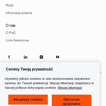
Rodo
Informacja prawna
O nas
O PwC
Linie Serwisowe
follow
us
Cenimy Twoją prywatność
Separator
Używamy plików cookies w celu dostosowania zawartości
serwisu do Twoich preferencji. Więcej informacji znajdziesz w
© 2026 PwC. Wszelkie prawa
naszej polityce dotyczącej cookies.
Więcej Informacji
zastrzeżone. Nazwa PwC odnosi
się do firm wchodzących w skład
Akceptuję cookies
Odrzucam
sieci PwC, z których każda
opcjonalne