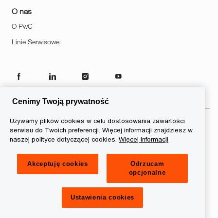
O nas
O PwC
Linie Serwisowe
follow
us
Cenimy Twoją prywatność
Separator
Używamy plików cookies w celu dostosowania zawartości
serwisu do Twoich preferencji. Więcej informacji znajdziesz w
© 2026 PwC. Wszelkie prawa
naszej polityce dotyczącej cookies.
Więcej Informacji
zastrzeżone. Nazwa PwC odnosi
się do firm wchodzących w skład
Akceptuję cookies
Odrzucam
sieci PwC, z których każda
opcjonalne
stanowi odrębny podmiot prawny.
Więcej informacji na stronie
www.pwc.com/structure.
Ustawienia cookies
Informacje o ciasteczkach
Ustawienia cookies